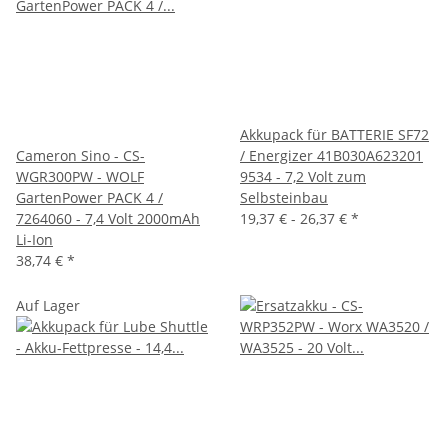
Akkupack für BATTERIE SF72
Cameron Sino - CS-
/ Energizer 41B030A623201
WGR300PW - WOLF
9534 - 7,2 Volt zum
GartenPower PACK 4 /
Selbsteinbau
7264060 - 7,4 Volt 2000mAh
19,37 € -
26,37 €
*
Li-Ion
38,74 €
*
Auf Lager