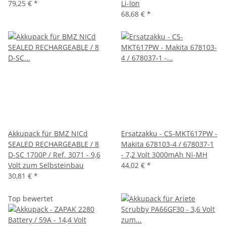
79,25 €
*
Li-Ion
68,68 €
*
Akkupack für BMZ NICd
Ersatzakku - CS-MKT617PW -
SEALED RECHARGEABLE / 8
Makita 678103-4 / 678037-1
D-SC 1700P / Ref. 3071 - 9,6
- 7,2 Volt 3000mAh Ni-MH
Volt zum Selbsteinbau
44,02 €
*
30,81 €
*
Top bewertet