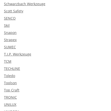
Schwarzbach Werkzeuge
Scott Safety
SENCO
Skil
Snapon
Strapex
SUMEC
T.I.P. Werkzeuge
TCM
TECHLINE
Toledo
Toolson
Top Craft
TRONIC
UNILUX