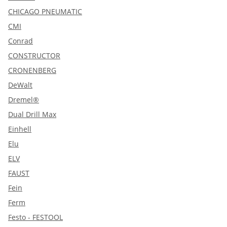
CHICAGO PNEUMATIC
CMI
Conrad
CONSTRUCTOR
CRONENBERG
DeWalt
Dremel®
Dual Drill Max
Einhell
Elu
ELV
FAUST
Fein
Ferm
Festo - FESTOOL