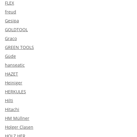
FLEX
freud
Gesipa
GOLDTOOL
Graco
GREEN TOOLS
Güde
hanseatic
HAZET
Heiniger
HERKULES
Hilti
Hitachi
HM Müllner
Holger Clasen
HOLZ HER