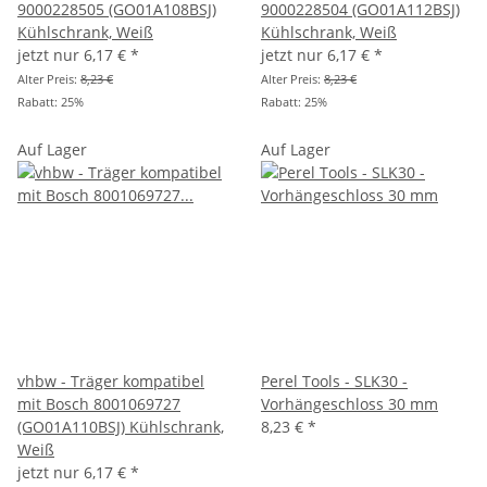
9000228505 (GO01A108BSJ)
9000228504 (GO01A112BSJ)
Kühlschrank, Weiß
Kühlschrank, Weiß
jetzt nur
6,17 €
*
jetzt nur
6,17 €
*
Alter Preis:
8,23 €
Alter Preis:
8,23 €
Rabatt:
25%
Rabatt:
25%
Auf Lager
Auf Lager
vhbw - Träger kompatibel
Perel Tools - SLK30 -
mit Bosch 8001069727
Vorhängeschloss 30 mm
(GO01A110BSJ) Kühlschrank,
8,23 €
*
Weiß
jetzt nur
6,17 €
*