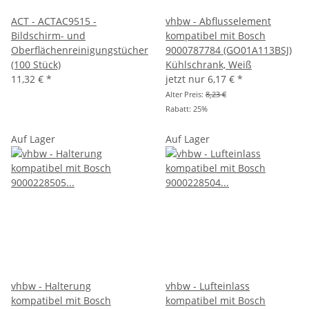
ACT - ACTAC9515 -
vhbw - Abflusselement
Bildschirm- und
kompatibel mit Bosch
Oberflächenreinigungstücher
9000787784 (GO01A113BSJ)
(100 Stück)
Kühlschrank, Weiß
11,32 €
*
jetzt nur
6,17 €
*
Alter Preis:
8,23 €
Rabatt:
25%
Auf Lager
Auf Lager
vhbw - Halterung
vhbw - Lufteinlass
kompatibel mit Bosch
kompatibel mit Bosch