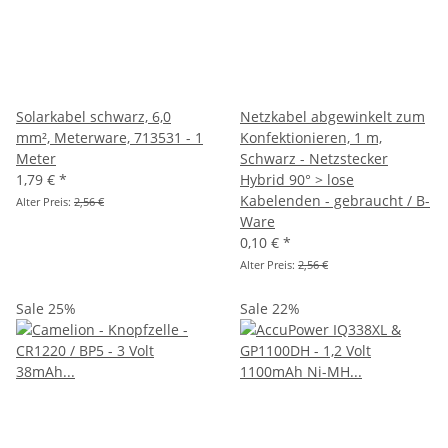
Solarkabel schwarz, 6,0
Netzkabel abgewinkelt zum
mm², Meterware, 713531 - 1
Konfektionieren, 1 m,
Meter
Schwarz - Netzstecker
1,79 €
*
Hybrid 90° > lose
Kabelenden - gebraucht / B-
Alter Preis:
2,56 €
Ware
0,10 €
*
Alter Preis:
2,56 €
Sale 25%
Sale 22%