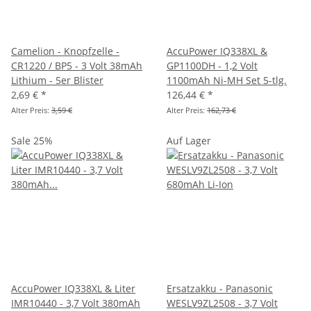
Camelion - Knopfzelle -
AccuPower IQ338XL &
CR1220 / BP5 - 3 Volt 38mAh
GP1100DH - 1,2 Volt
Lithium - 5er Blister
1100mAh Ni-MH Set 5-tlg.
2,69 €
*
126,44 €
*
Alter Preis:
3,59 €
Alter Preis:
162,73 €
Sale 25%
Auf Lager
AccuPower IQ338XL & Liter
Ersatzakku - Panasonic
IMR10440 - 3,7 Volt 380mAh
WESLV9ZL2508 - 3,7 Volt