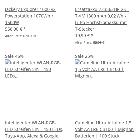
Jackery Explorer 1000 v2
Ersatzakku 723562HP‑2S -
Powerstation 1070Wh /
7,4 V 1300 mAh 9,62 Wh -
1500W
Li‑Po Hochstromakku mit
558,00 €
*
T‑Stecker
19,99 €
*
Alter Preis:
620,00 €
Alter Preis:
32,95 €
Sale 46%
Sale 25%
Intelligenter WLAN-RGB-
Camelion Ultra Alkaline 1,5
LED-Streifen 5m – 450 LEDs,
Volt AA LR6 CB100 | Mignon
Tuya-App, Alexa & Google
Batterien | 100 Stück