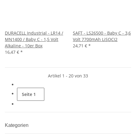
DURACELL Industrial - LR14 /
SAFT - LS26500 - Baby C - 3,6
MN1400 / Baby C - 1,5 Volt
Volt 7700mAh LiSOCI2
Alkaline - 10er Box
24,71 €
*
16,47 €
*
Artikel 1 - 20 von 33
Seite
1
Kategorien