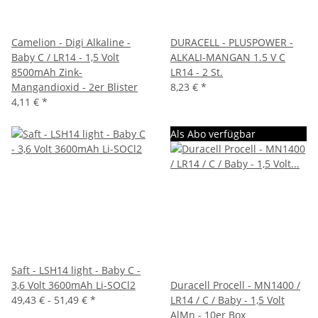
Camelion - Digi Alkaline -
DURACELL - PLUSPOWER -
Baby C / LR14 - 1,5 Volt
ALKALI-MANGAN 1.5 V C
8500mAh Zink-
LR14 - 2 St.
Mangandioxid - 2er Blister
8,23 €
*
4,11 €
*
Als Abo verfügbar
Saft - LSH14 light - Baby C -
3,6 Volt 3600mAh Li-SOCl2
Duracell Procell - MN1400 /
49,43 € -
51,49 €
*
LR14 / C / Baby - 1,5 Volt
AlMn - 10er Box