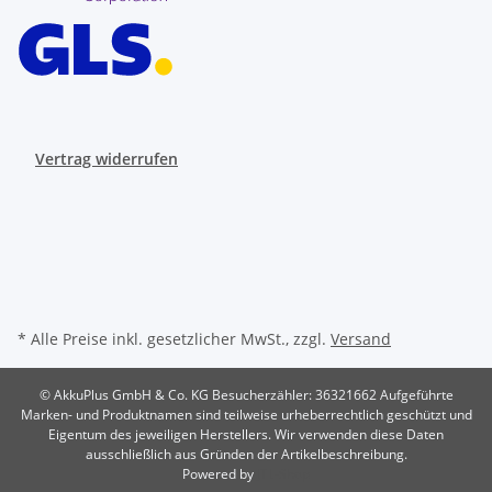
Vertrag widerrufen
* Alle Preise inkl. gesetzlicher MwSt., zzgl.
Versand
© AkkuPlus GmbH & Co. KG
Besucherzähler: 36321662
Aufgeführte
Marken- und Produktnamen sind teilweise urheberrechtlich geschützt und
Eigentum des jeweiligen Herstellers. Wir verwenden diese Daten
ausschließlich aus Gründen der Artikelbeschreibung.
Powered by
JTL-Shop