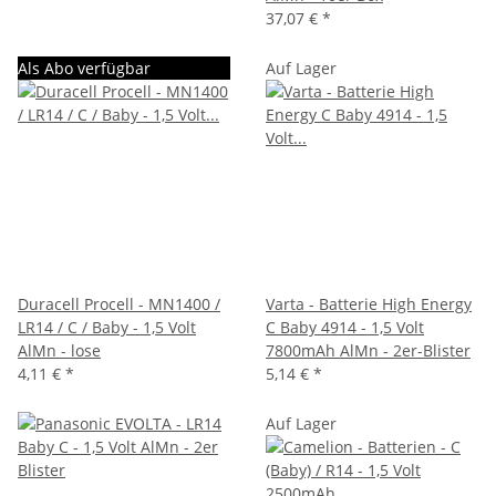
37,07 €
*
Als Abo verfügbar
Auf Lager
Duracell Procell - MN1400 /
Varta - Batterie High Energy
LR14 / C / Baby - 1,5 Volt
C Baby 4914 - 1,5 Volt
AlMn - lose
7800mAh AlMn - 2er-Blister
4,11 €
*
5,14 €
*
Auf Lager