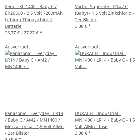
Xeno - XL-140F - Baby C /
Varta - Superlife - R14 / C
ER26500 - 3,6 Volt 7200mAh
(Baby) - 1,5 Volt Zinkchlorid -
Lithium-Thionylchlorid
2er Blister
Batterie
3,08 €
*
26,77 € -
27,27 €
*
Ausverkauft
Ausverkauft
Panasonic - Everyday - LR14
DURACELL Industrial -
/ Baby C / AM2 / MN1400 /
MN1400 / LR14 / Baby C - 1,5
Mezza Torcia - 1,5 Volt AlMn
Volt AlMn - lose
- 2er Blister
3,08 €
*
3,59 €
*