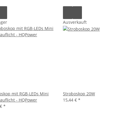
ager
Ausverkauft
oskop mit RGB-LEDs Mini
Stroboskop 20W
auflicht - HQPower
15,44 €
*
 €
*