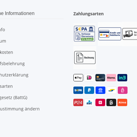
he Informationen
Zahlungsarten
nfo
sum
kosten
fsbelehrung
hutzerklärung
sarten
gesetz (BattG)
Zustimmung ändern