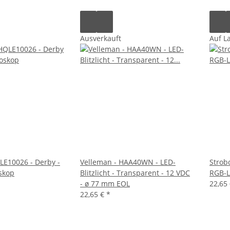
Ausverkauft
Auf L
E10026 - Derby -
Velleman - HAA40WN - LED-
Strob
oskop
Blitzlicht - Transparent - 12 VDC
RGB-L
- ø 77 mm EOL
22,65
22,65 €
*