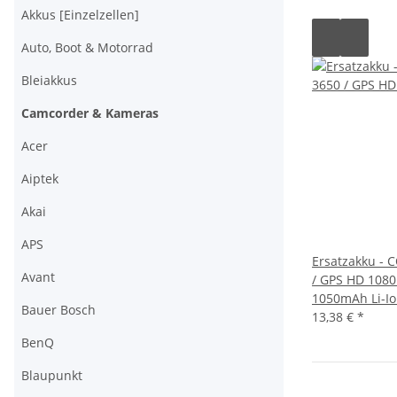
Akkus [Einzelzellen]
Auto, Boot & Motorrad
Bleiakkus
Camcorder & Kameras
Acer
Aiptek
Akai
APS
Ersatzakku -
Avant
/ GPS HD 1080P
1050mAh Li-I
Bauer Bosch
13,38 €
*
BenQ
Blaupunkt