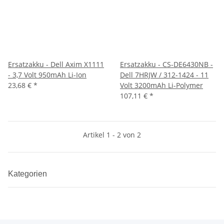
Ersatzakku - Dell Axim X1111
Ersatzakku - CS-DE6430NB -
- 3,7 Volt 950mAh Li-Ion
Dell 7HRJW / 312-1424 - 11
23,68 €
*
Volt 3200mAh Li-Polymer
107,11 €
*
Artikel 1 - 2 von 2
Kategorien