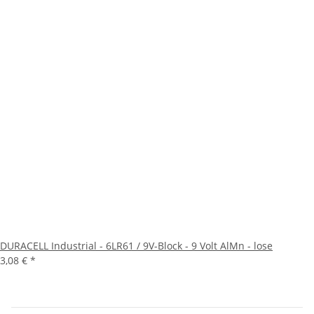
DURACELL Industrial - 6LR61 / 9V-Block - 9 Volt AlMn - lose
3,08 €
*