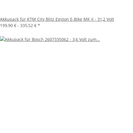
Akkupack für KTM City Blitz Egston E-Bike MK II - 31,2 Volt
199,90 € -
335,52 €
*