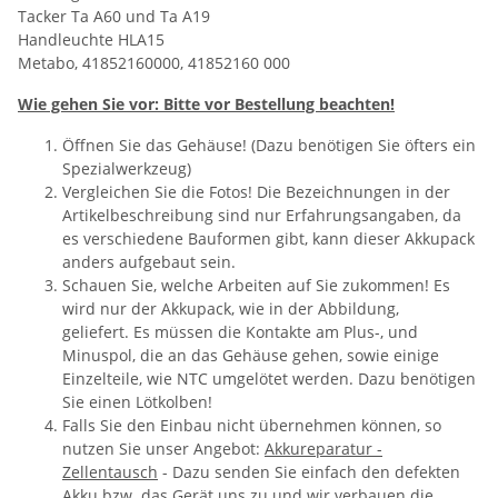
Tacker Ta A60 und Ta A19
Handleuchte HLA15
Metabo, 41852160000, 41852160 000
Wie gehen Sie vor: Bitte vor Bestellung beachten!
Öffnen Sie das Gehäuse! (Dazu benötigen Sie öfters ein
Spezialwerkzeug)
Vergleichen Sie die Fotos! Die Bezeichnungen in der
Artikelbeschreibung sind nur Erfahrungsangaben, da
es verschiedene Bauformen gibt, kann dieser Akkupack
anders aufgebaut sein.
Schauen Sie, welche Arbeiten auf Sie zukommen! Es
wird nur der Akkupack, wie in der Abbildung,
geliefert. Es müssen die Kontakte am Plus-, und
Minuspol, die an das Gehäuse gehen, sowie einige
Einzelteile, wie NTC umgelötet werden. Dazu benötigen
Sie einen Lötkolben!
Falls Sie den Einbau nicht übernehmen können, so
nutzen Sie unser Angebot:
Akkureparatur -
Zellentausch
- Dazu senden Sie einfach den defekten
Akku bzw. das Gerät uns zu und wir verbauen die