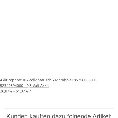
Akkureparatur - Zellentausch - Metabo 41852160000 /
52349694000 - 9,6 Volt Akku
26,87 € -
51,87 €
*
Kunden kauften dazu folgende Artikel: