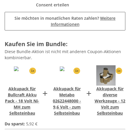
Consent erteilen
Sie möchten in monatlichen Raten zahlen?
Weitere
Informationen
Kaufen Sie im Bundle:
Diese Bundle-Aktion ist nicht mit anderen Coupon-Aktionen
kombinierbar.
1x
1x
1x
Akkupack für
Akkupack für
Akkupack für
+
+
Bullcraft Akku
Metabo
diverse
Pack - 18 Volt Ni-
02622448000 -
Werkzeuge - 12
MH zum
9,6 Volt - zum
Volt zum
Selbsteinbau
Selbsteinbau
Selbsteinbau
Du sparst:
5,92 €