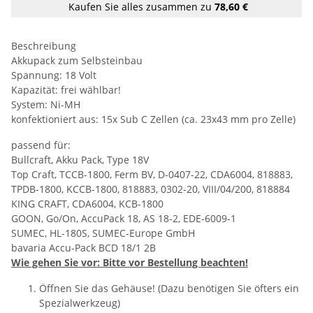
Kaufen Sie alles zusammen zu
78,60 €
Beschreibung
Akkupack zum Selbsteinbau
Spannung: 18 Volt
Kapazität: frei wählbar!
System: Ni-MH
konfektioniert aus: 15x Sub C Zellen (ca. 23x43 mm pro Zelle)
passend für:
Bullcraft, Akku Pack, Type 18V
Top Craft, TCCB-1800, Ferm BV, D-0407-22, CDA6004, 818883,
TPDB-1800, KCCB-1800, 818883, 0302-20, VIII/04/200, 818884
KING CRAFT, CDA6004, KCB-1800
GOON, Go/On, AccuPack 18, AS 18-2, EDE-6009-1
SUMEC, HL-180S, SUMEC-Europe GmbH
bavaria Accu-Pack BCD 18/1 2B
Wie gehen Sie vor: Bitte vor Bestellung beachten!
Öffnen Sie das Gehäuse! (Dazu benötigen Sie öfters ein
Spezialwerkzeug)