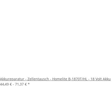
Akkureparatur - Zellentausch - Homelite B-1870T/HL - 18 Volt Akku
44,49 € -
71,37 €
*