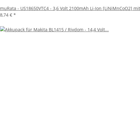
muRata - US18650VTC4 - 3,6 Volt 2100mAh Li-Ion [LiNiMnCoO2] mit
8,74 €
*