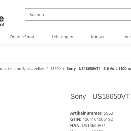
Online-Shop
Leistungen
Kontakt
meh
dustrie- und Spezialzellen
18650
Sony - US18650VT1 - 3,6 Volt 1100m
Sony - US18650VT1 
Artikelnummer:
5953
GTIN:
4064164005192
HAN:
US18650VT1