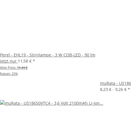
Perel - EHL19 - Stirnlampe - 3 W COB-LED - 90 lm
jetzt nur
11,58 €
*
Alter Preis:
15,44 €
Rabatt:
25%
muRata - US186
8,23 € -
9,26 €
*