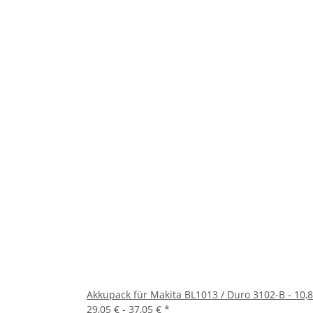
Akkupack für Makita BL1013 / Duro 3102-B - 10,8
29,05 € -
37,05 €
*