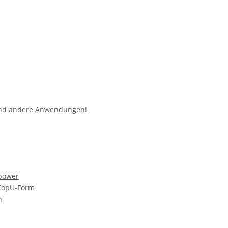
 und andere Anwendungen!
power
Top
U-Form
h