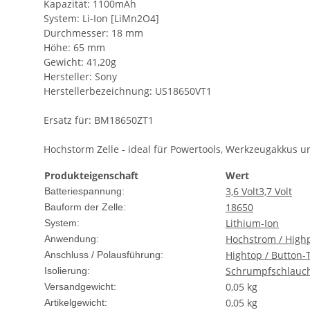
Kapazität: 1100mAh
System: Li-Ion [LiMn2O4]
Durchmesser: 18 mm
Höhe: 65 mm
Gewicht: 41,20g
Hersteller: Sony
Herstellerbezeichnung: US18650VT1
Ersatz für: BM18650ZT1
Hochstorm Zelle - ideal für Powertools, Werkzeugakkus
Produkteigenschaft
Wert
3,6 Volt
3,7 Volt
Batteriespannung:
18650
Bauform der Zelle:
Lithium-Ion
System:
Hochstrom / High
Anwendung:
Hightop / Button-
Anschluss / Polausführung:
Schrumpfschlauc
Isolierung:
0,05 kg
Versandgewicht:
0,05
kg
Artikelgewicht: