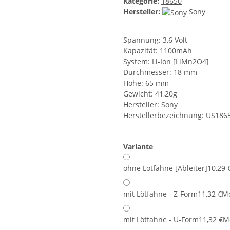
Kategorie:
18650
Hersteller:
Sony
Spannung: 3,6 Volt
Kapazität: 1100mAh
System: Li-Ion [LiMn2O4]
Durchmesser: 18 mm
Höhe: 65 mm
Gewicht: 41,20g
Hersteller: Sony
Herstellerbezeichnung: US186
Variante
ohne Lötfahne [Ableiter]
10,29 
mit Lötfahne - Z-Form
11,32 €
Mo
mit Lötfahne - U-Form
11,32 €
M