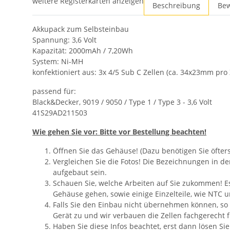
weitere Registerkarten anzeigen
Beschreibung
Be
Akkupack zum Selbsteinbau
Spannung: 3,6 Volt
Kapazität: 2000mAh / 7,20Wh
System: Ni-MH
konfektioniert aus: 3x 4/5 Sub C Zellen (ca. 34x23mm pro 
passend für:
Black&Decker, 9019 / 9050 / Type 1 / Type 3 - 3,6 Volt
41S29AD211503
Wie gehen Sie vor: Bitte vor Bestellung beachten!
Öffnen Sie das Gehäuse! (Dazu benötigen Sie öfter
Vergleichen Sie die Fotos! Die Bezeichnungen in d
aufgebaut sein.
Schauen Sie, welche Arbeiten auf Sie zukommen! Es 
Gehäuse gehen, sowie einige Einzelteile, wie NTC 
Falls Sie den Einbau nicht übernehmen können, so
Gerät zu und wir verbauen die Zellen fachgerecht fü
Haben Sie diese Infos beachtet, erst dann lösen Si