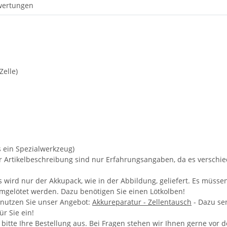
wertungen
Zelle)
s ein Spezialwerkzeug)
er Artikelbeschreibung sind nur Erfahrungsangaben, da es versch
wird nur der Akkupack, wie in der Abbildung, geliefert. Es müsse
umgelötet werden. Dazu benötigen Sie einen Lötkolben!
 nutzen Sie unser Angebot:
Akkureparatur - Zellentausch
- Dazu se
r Sie ein!
e bitte Ihre Bestellung aus. Bei Fragen stehen wir Ihnen gerne vor