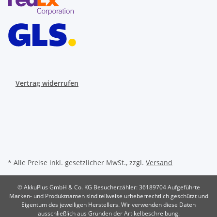
Vertrag widerrufen
* Alle Preise inkl. gesetzlicher MwSt., zzgl.
Versand
© AkkuPlus GmbH & Co. KG
Besucherzähler: 36189704
Aufgeführte
Marken- und Produktnamen sind teilweise urheberrechtlich geschützt und
Eigentum des jeweiligen Herstellers. Wir verwenden diese Daten
ausschließlich aus Gründen der Artikelbeschreibung.