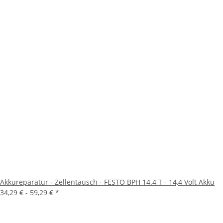
Akkureparatur - Zellentausch - FESTO BPH 14.4 T - 14,4 Volt Akku
34,29 € -
59,29 €
*