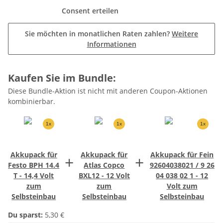
Consent erteilen
Sie möchten in monatlichen Raten zahlen?
Weitere
Informationen
Kaufen Sie im Bundle:
Diese Bundle-Aktion ist nicht mit anderen Coupon-Aktionen
kombinierbar.
1x
1x
1x
Akkupack für
Akkupack für
Akkupack für Fein
+
+
Festo BPH 14.4
Atlas Copco
92604038021 / 9 26
T - 14,4 Volt
BXL12 - 12 Volt
04 038 02 1 - 12
zum
zum
Volt zum
Selbsteinbau
Selbsteinbau
Selbsteinbau
Du sparst:
5,30 €