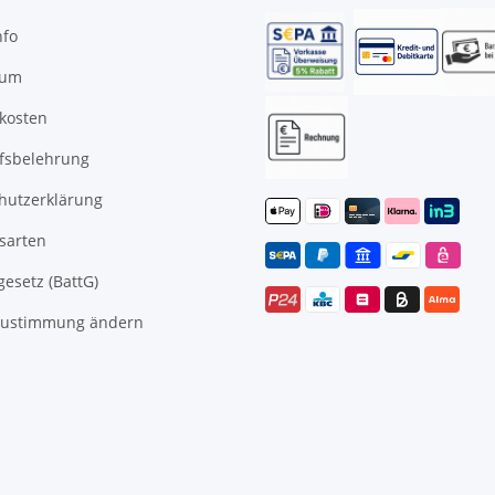
nfo
sum
kosten
fsbelehrung
hutzerklärung
sarten
gesetz (BattG)
Zustimmung ändern