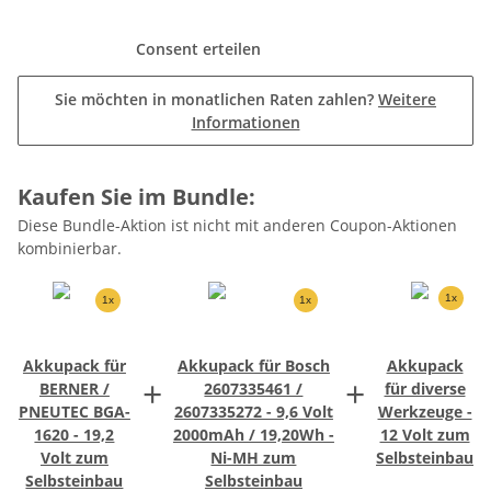
Consent erteilen
Sie möchten in monatlichen Raten zahlen?
Weitere
Informationen
Kaufen Sie im Bundle:
Diese Bundle-Aktion ist nicht mit anderen Coupon-Aktionen
kombinierbar.
1x
1x
1x
Akkupack für
Akkupack für Bosch
Akkupack
+
+
BERNER /
2607335461 /
für diverse
PNEUTEC BGA-
2607335272 - 9,6 Volt
Werkzeuge -
1620 - 19,2
2000mAh / 19,20Wh -
12 Volt zum
Volt zum
Ni-MH zum
Selbsteinbau
Selbsteinbau
Selbsteinbau