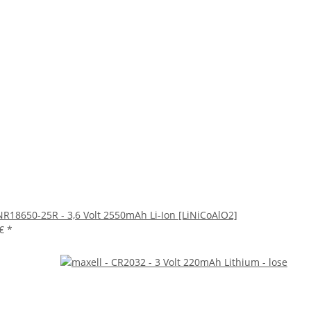
R18650-25R - 3,6 Volt 2550mAh Li-Ion [LiNiCoAlO2]
 €
*