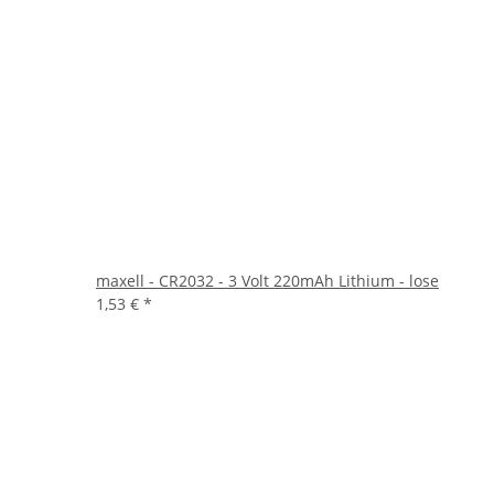
maxell - CR2032 - 3 Volt 220mAh Lithium - lose
1,53 €
*