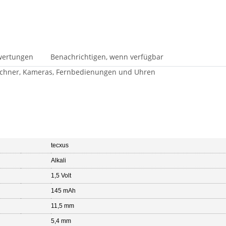
wertungen
Benachrichtigen, wenn verfügbar
nrechner, Kameras, Fernbedienungen und Uhren
tecxus
Alkali
1,5 Volt
145 mAh
11,5 mm
5,4 mm