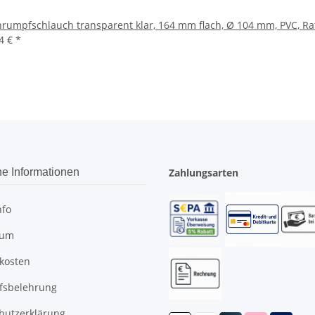
rumpfschlauch transparent klar, 164 mm flach, Ø 104 mm, PVC, Rate
74 €
*
he Informationen
Zahlungsarten
nfo
sum
kosten
fsbelehrung
hutzerklärung