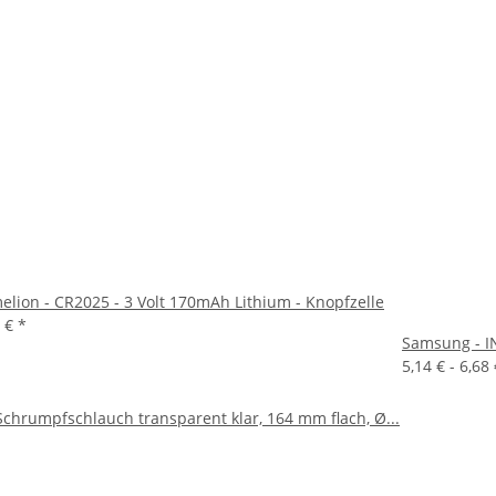
elion - CR2025 - 3 Volt 170mAh Lithium - Knopfzelle
5 €
*
Samsung - IN
5,14 € -
6,68