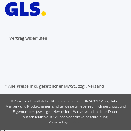
Vertrag widerrufen
* Alle Preise inkl. gesetzlicher MwSt., zzgl.
Versand
© AkkuPlus GmbH & Co. KG
Besucherzähler: 36242817
Aufgeführte
Marken- und Produktnamen sind teilweise urheberrechtlich geschützt und
Eigentum des jeweiligen Herstellers. Wir verwenden diese Daten
ausschließlich aus Gründen der Artikelbeschreibung.
Powered by
JTL-Shop