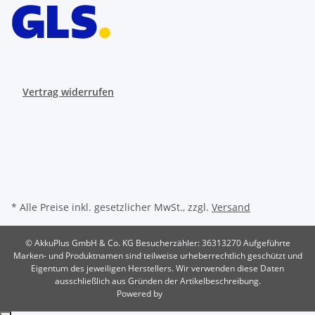
Vertrag widerrufen
* Alle Preise inkl. gesetzlicher MwSt., zzgl.
Versand
© AkkuPlus GmbH & Co. KG
Besucherzähler: 36313270
Aufgeführte
Marken- und Produktnamen sind teilweise urheberrechtlich geschützt und
Eigentum des jeweiligen Herstellers. Wir verwenden diese Daten
ausschließlich aus Gründen der Artikelbeschreibung.
Powered by
JTL-Shop