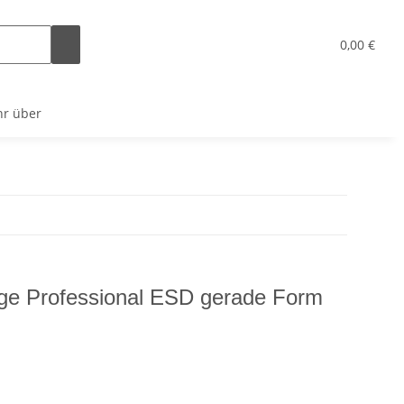
x
0,00 €
r über
ge Professional ESD gerade Form