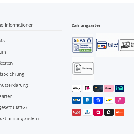
he Informationen
Zahlungsarten
nfo
sum
kosten
fsbelehrung
hutzerklärung
sarten
gesetz (BattG)
Zustimmung ändern