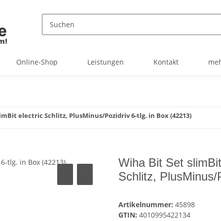
Online-Shop
Leistungen
Kontakt
meh
imBit electric Schlitz, PlusMinus/Pozidriv 6-tlg. in Box (42213)
Wiha Bit Set slimBit
Schlitz, PlusMinus/P
Artikelnummer:
45898
GTIN:
4010995422134