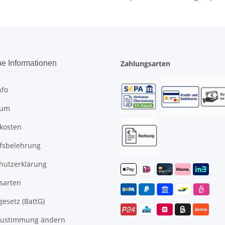
he Informationen
Zahlungsarten
nfo
sum
kosten
fsbelehrung
hutzerklärung
sarten
gesetz (BattG)
Zustimmung ändern