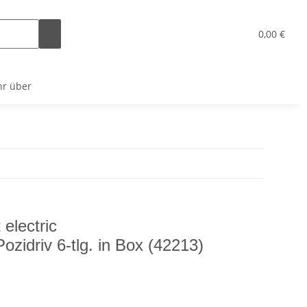
x
0,00 €
r über
 electric
ozidriv 6-tlg. in Box (42213)