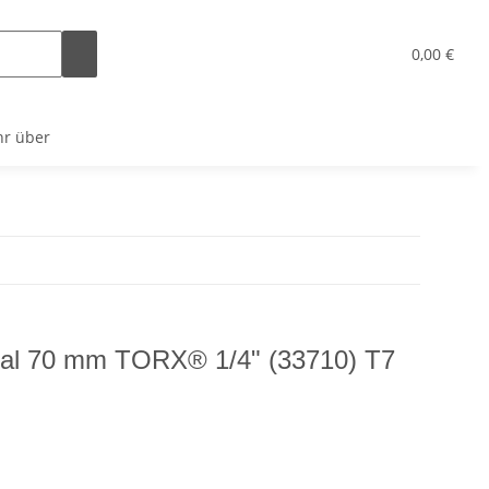
x
0,00 €
r über
onal 70 mm TORX® 1/4" (33710) T7