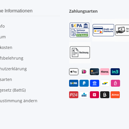
he Informationen
Zahlungsarten
nfo
sum
kosten
fsbelehrung
hutzerklärung
sarten
gesetz (BattG)
Zustimmung ändern