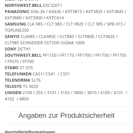
NORTHWEST.BELL
EXC32011
PANASONIC
KXA-36 / KXA36 / KXT3815 / KXT3835 / KXT3845 /
KXT3880 / KXT3900 / KXTCA14
SAMSUNG
CLA 985 / CLT 980 / CLT 982E / CLT 985 / SPR-915 /
TOPLINE250
SANYO
CLA985 / CLA985E / CLT880 / CLT980E / CLT982E /
CLT985 SCHNEIDER SST350I SIGMA 1000
SONY
DCTH1
SOUTHWEST.BELL
FF1150 / FF1175 / FF1700 / FF1750 / FF1755
/ FF675 / FF700
STABO
ST 970
TELEFUNKEN
CA51/ CS41 / CS51
TELENORMA
SLT6
TELESYS
TS 5020
UNIDEN
2100 / 255 / 3101 / 3102 / 3800 / 3810 / 4100 / 4101 /
4102 / 4800
Angaben zur Produktsicherheit
Herstellerinformationen: