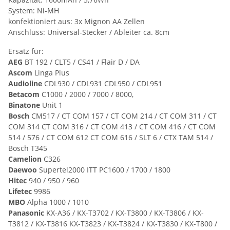
System: Ni-MH
konfektioniert aus: 3x Mignon AA Zellen
Anschluss: Universal-Stecker / Ableiter ca. 8cm
Ersatz für:
AEG
BT 192 / CLT5 / CS41 / Flair D / DA
Ascom
Linga Plus
Audioline
CDL930 / CDL931 CDL950 / CDL951
Betacom
C1000 / 2000 / 7000 / 8000,
Binatone
Unit 1
Bosch
CM517 / CT COM 157 / CT COM 214 / CT COM 311 / CT
COM 314 CT COM 316 / CT COM 413 / CT COM 416 / CT COM
514 / 576 / CT COM 612 CT COM 616 / SLT 6 / CTX TAM 514 /
Bosch T345
Camelion
C326
Daewoo
Supertel2000 ITT PC1600 / 1700 / 1800
Hitec
940 / 950 / 960
Lifetec
9986
MBO
Alpha 1000 / 1010
Panasonic
KX-A36 / KX-T3702 / KX-T3800 / KX-T3806 / KX-
T3812 / KX-T3816 KX-T3823 / KX-T3824 / KX-T3830 / KX-T800 /