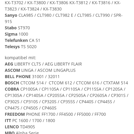
KX-T3702 / KX-T3800 / KX-T3806 KX-T3812 / KX-T3816 / KX-
T3823 / KX-T3824 / KX-T3830
Sanyo
CLA985 / CLT980 / CLT982 E / CLT985 / CLT990 / SPR-
915
Stabo
ST970
Sigma
1000
Telefunken
CA 51
Telesys
TS 5020
kompatibel mit:
AEG
LIBERTY CLT5 / AEG LIBERTY FLAIR
ASCOM
LINGA / ASCOM LINGAPLUS
BELL PHONE
31001 / 32011
BOSCH
CTCOM 514 / CTCOM 612 / CTCOM 616 / CTXTAM 514
COBRA
CP100SA / CP1105A / CP110SA / CP115SA / CP120SA /
CP130SA / CP140SA / CP205SA / CP250SA / CP260SA / CP301S /
CP302S / CP310S / CP320S / CP355S / CP440S / CP445S /
CP447S / CP450S / CP460S
FREEDOM
PHONE FF1700 / FF4500 / FF5000 / FF700
ITT
PC 1600 / 1700 / 1800
LENCO
TD4905
MBO
Alpha Serie