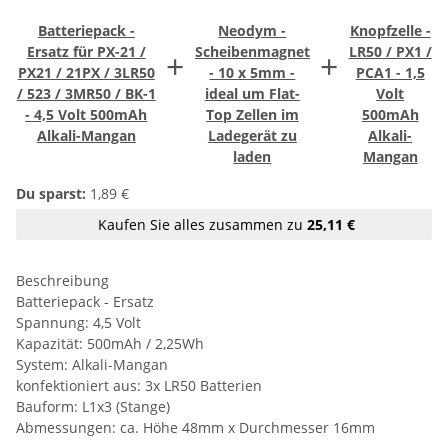
Batteriepack -
Neodym -
Knopfzelle -
Ersatz für PX-21 /
Scheibenmagnet
LR50 / PX1 /
+
+
PX21 / 21PX / 3LR50
- 10 x 5mm -
PCA1 - 1,5
/ 523 / 3MR50 / BK-1
ideal um Flat-
Volt
- 4,5 Volt 500mAh
Top Zellen im
500mAh
Alkali-Mangan
Ladegerät zu
Alkali-
laden
Mangan
Du sparst:
1,89 €
Kaufen Sie alles zusammen zu
25,11 €
Beschreibung
Batteriepack - Ersatz
Spannung: 4,5 Volt
Kapazität: 500mAh / 2,25Wh
System: Alkali-Mangan
konfektioniert aus: 3x LR50 Batterien
Bauform: L1x3 (Stange)
Abmessungen: ca. Höhe 48mm x Durchmesser 16mm