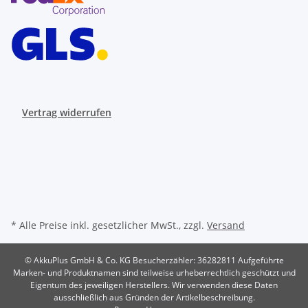
Vertrag widerrufen
* Alle Preise inkl. gesetzlicher MwSt., zzgl.
Versand
© AkkuPlus GmbH & Co. KG
Besucherzähler: 36282811
Aufgeführte
Marken- und Produktnamen sind teilweise urheberrechtlich geschützt und
Eigentum des jeweiligen Herstellers. Wir verwenden diese Daten
ausschließlich aus Gründen der Artikelbeschreibung.