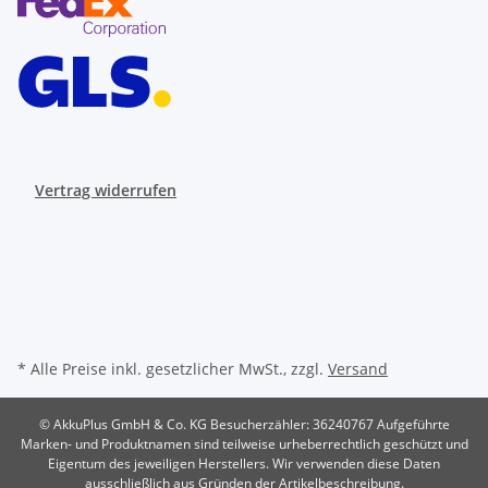
Vertrag widerrufen
* Alle Preise inkl. gesetzlicher MwSt., zzgl.
Versand
© AkkuPlus GmbH & Co. KG
Besucherzähler: 36240767
Aufgeführte
Marken- und Produktnamen sind teilweise urheberrechtlich geschützt und
Eigentum des jeweiligen Herstellers. Wir verwenden diese Daten
ausschließlich aus Gründen der Artikelbeschreibung.