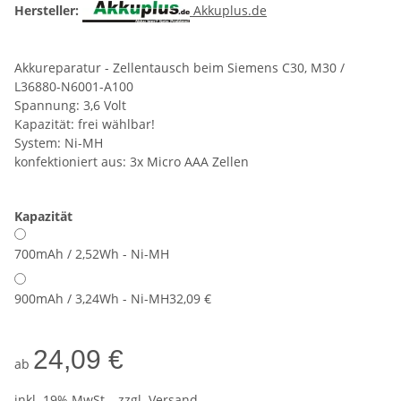
Hersteller:
Akkuplus.de
Akkureparatur - Zellentausch beim Siemens C30, M30 /
L36880-N6001-A100
Spannung: 3,6 Volt
Kapazität: frei wählbar!
System: Ni-MH
konfektioniert aus: 3x Micro AAA Zellen
Kapazität
700mAh / 2,52Wh - Ni-MH
900mAh / 3,24Wh - Ni-MH
32,09 €
24,09 €
ab
inkl. 19% MwSt. , zzgl.
Versand