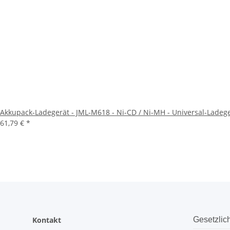
Akkupack-Ladegerät - JML-M618 - Ni-CD / Ni-MH - Universal-Ladeger
61,79 €
*
Kontakt
Gesetzlic