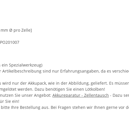
5 mm Ø pro Zelle]
, PO201007
s ein Spezialwerkzeug)
er Artikelbeschreibung sind nur Erfahrungsangaben, da es versch
wird nur der Akkupack, wie in der Abbildung, geliefert. Es müsse
umgelötet werden. Dazu benötigen Sie einen Lötkolben!
 nutzen Sie unser Angebot:
Akkureparatur - Zellentausch
- Dazu se
r Sie ein!
e bitte Ihre Bestellung aus. Bei Fragen stehen wir Ihnen gerne vor