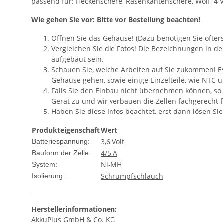
passend für: Heckenschere, Rasenkantenschere, Wolf, 4 V
Wie gehen Sie vor: Bitte vor Bestellung beachten!
Öffnen Sie das Gehäuse! (Dazu benötigen Sie öfter
Vergleichen Sie die Fotos! Die Bezeichnungen in d
aufgebaut sein.
Schauen Sie, welche Arbeiten auf Sie zukommen! Es 
Gehäuse gehen, sowie einige Einzelteile, wie NTC 
Falls Sie den Einbau nicht übernehmen können, so
Gerät zu und wir verbauen die Zellen fachgerecht fü
Haben Sie diese Infos beachtet, erst dann lösen Si
Produkteigenschaft
Wert
3,6 Volt
Batteriespannung:
4/5 A
Bauform der Zelle:
Ni-MH
System:
Schrumpfschlauch
Isolierung:
Herstellerinformationen:
AkkuPlus GmbH & Co. KG