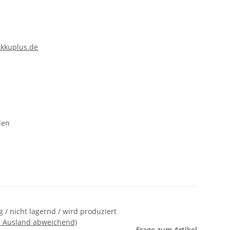
kkuplus.de
len
 / nicht lagernd / wird produziert
- Ausland abweichend)
Frage zum Artikel