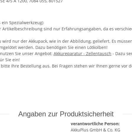
SE 4/5 A 1200, 7084 055, 801527
s ein Spezialwerkzeug)
er Artikelbeschreibung sind nur Erfahrungsangaben, da es versch
wird nur der Akkupack, wie in der Abbildung, geliefert. Es müsse
umgelötet werden. Dazu benötigen Sie einen Lötkolben!
 nutzen Sie unser Angebot:
Akkureparatur - Zellentausch
- Dazu se
r Sie ein!
e bitte Ihre Bestellung aus. Bei Fragen stehen wir Ihnen gerne vor
Angaben zur Produktsicherheit
verantwortliche Person:
AkkuPlus GmbH & Co. KG