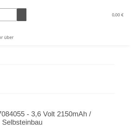
x
0,00 €
r über
7084055 - 3,6 Volt 2150mAh /
Selbsteinbau