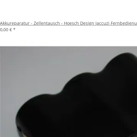
Akkureparatur - Zellentausch - Hoesch Design Jaccuzi Fernbedienu
0,00 €
*