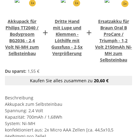
1x
1x
1x
Akkupack für
Dritte Hand
Ersatzakku für
Philips TT2040 /
mit Lupe und
Braun Oral B
+
+
Bodygroom
Klemmen -
ProCare /
BG2036 - 2,4
Löthilfe mit
Triumph - 1,2
Volt Ni-MH zum
Gussfuss - 2,5x
Volt 2150mAh Ni-
Selbsteinbau
Vergrößerung
MH zum
Selbsteinbau
Du sparst:
1,55 €
Kaufen Sie alles zusammen zu
20,60 €
Beschreibung
Akkupack zum Selbsteinbau
Spannung: 2,4 Volt
Kapazität: 700mAh / 1,68Wh
System: Ni-MH
konfektioniert aus: 2x Micro AAA Zellen [ca. 44,5x10,5
(HxØ/mm) pro Zelle]