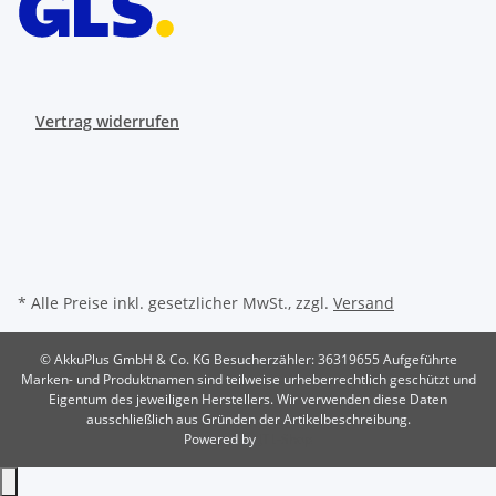
Vertrag widerrufen
* Alle Preise inkl. gesetzlicher MwSt., zzgl.
Versand
© AkkuPlus GmbH & Co. KG
Besucherzähler: 36319655
Aufgeführte
Marken- und Produktnamen sind teilweise urheberrechtlich geschützt und
Eigentum des jeweiligen Herstellers. Wir verwenden diese Daten
ausschließlich aus Gründen der Artikelbeschreibung.
Powered by
JTL-Shop