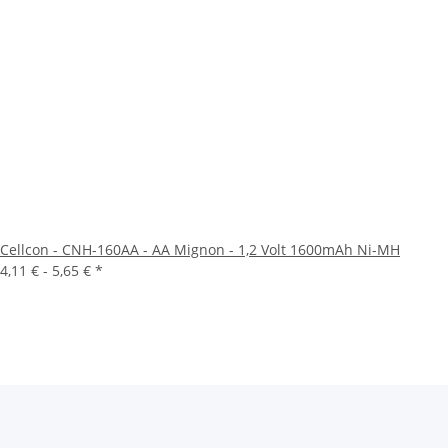
Cellcon - CNH-160AA - AA Mignon - 1,2 Volt 1600mAh Ni-MH
4,11 € -
5,65 €
*