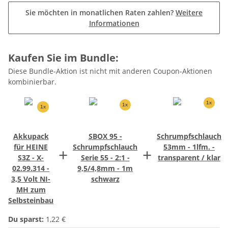
Sie möchten in monatlichen Raten zahlen?
Weitere
Informationen
Kaufen Sie im Bundle:
Diese Bundle-Aktion ist nicht mit anderen Coupon-Aktionen
kombinierbar.
1x
1x
1x
Akkupack
SBOX 95 -
Schrumpfschlauch
für HEINE
Schrumpfschlauch
53mm - 1lfm. -
+
+
S3Z - X-
Serie 55 - 2:1 -
transparent / klar
02.99.314 -
9,5/4,8mm - 1m
3,5 Volt NI-
schwarz
MH zum
Selbsteinbau
Du sparst:
1,22 €