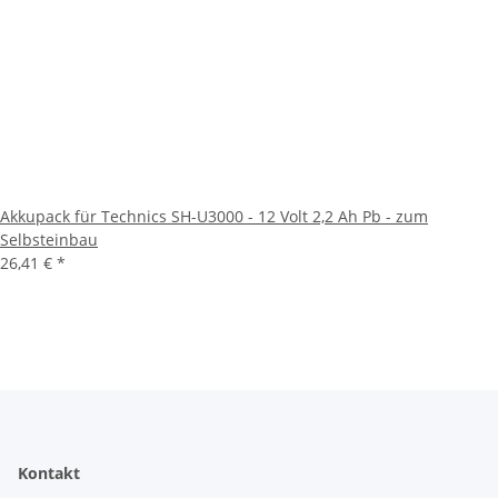
Akkupack für Technics SH-U3000 - 12 Volt 2,2 Ah Pb - zum
Selbsteinbau
26,41 €
*
Kontakt