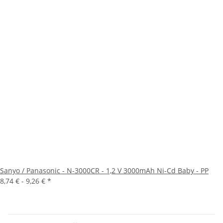
Sanyo / Panasonic - N-3000CR - 1,2 V 3000mAh Ni-Cd Baby - PP
8,74 € -
9,26 €
*