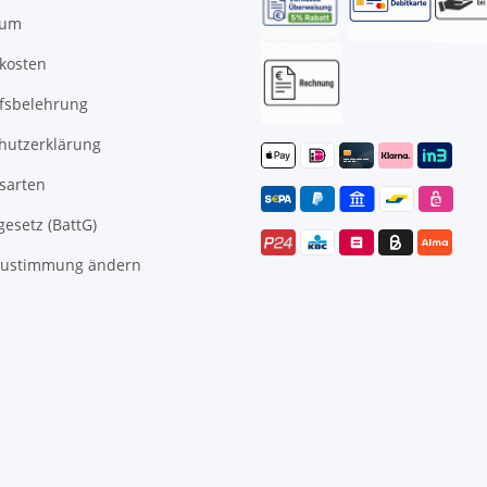
sum
kosten
fsbelehrung
hutzerklärung
sarten
gesetz (BattG)
Zustimmung ändern