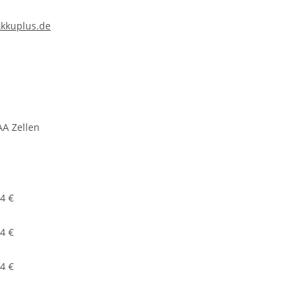
kkuplus.de
AA Zellen
4 €
4 €
4 €