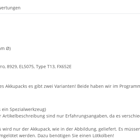
wertungen
 mm Ø)
ro, 8929, EL5075, Type T13, FX652E
des Akkupacks es gibt zwei Varianten! Beide haben wir im Program
s ein Spezialwerkzeug)
er Artikelbeschreibung sind nur Erfahrungsangaben, da es versch
wird nur der Akkupack, wie in der Abbildung, geliefert. Es müsse
umgelötet werden. Dazu benötigen Sie einen Lötkolben!