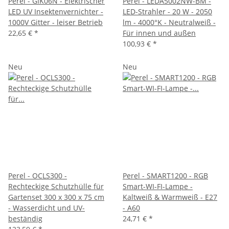
Perel - GIK06N - Elektrischer
Perel - LEDA5002NW-BM -
LED UV Insektenvernichter -
LED-Strahler - 20 W - 2050
1000V Gitter - leiser Betrieb
lm - 4000°K - Neutralweiß -
22,65 €
*
Für innen und außen
100,93 €
*
Neu
Neu
Perel - OCLS300 -
Perel - SMART1200 - RGB
Rechteckige Schutzhülle für
Smart-WI-FI-Lampe -
Gartenset 300 x 300 x 75 cm
Kaltweiß & Warmweiß - E27
- Wasserdicht und UV-
- A60
beständig
24,71 €
*