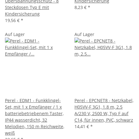
Überspannungsschutz - 8
Kindersicherung
Steckdosen Typ E mit
8,23 €
*
Kindersicherung
19,56 €
*
Auf Lager
Auf Lager
Perel - EDM1 - Funkklingel-
Perel - EPCNET8 - Netzkabel,
Set, mit 1 x Empfänger / 1 x
H05VV-F 3G1, 1.8 m, 2.5
batteriebetriebenem Taster,
A/230 V, 2500 W, Typ F auf
IP44 wasserdicht, 32
C14, für innen, PVC, schwarz
Melodien, 150 m Reichweite,
14,41 €
*
weiß