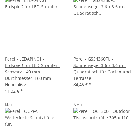
Perel - LEDAPIN01 -
Perel - GSS4360FU -
Erdspieß für LED-Strahler -
Sonnensegel 3.6 x 3.6 m -
Schwarz - 40 mm
Quadratisch für Garten und
Durchmesser, 160 mm
Terrasse
Höhe, 46 g
84,45 €
*
11,32 €
*
Neu
Neu