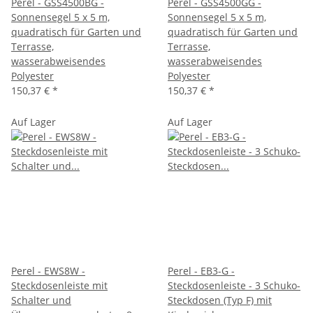
Perel - GSS4500BG -
Perel - GSS4500GG -
Sonnensegel 5 x 5 m,
Sonnensegel 5 x 5 m,
quadratisch für Garten und
quadratisch für Garten und
Terrasse,
Terrasse,
wasserabweisendes
wasserabweisendes
Polyester
Polyester
150,37 €
*
150,37 €
*
Auf Lager
Auf Lager
Perel - EWS8W -
Perel - EB3-G -
Steckdosenleiste mit
Steckdosenleiste - 3 Schuko-
Schalter und
Steckdosen (Typ F) mit