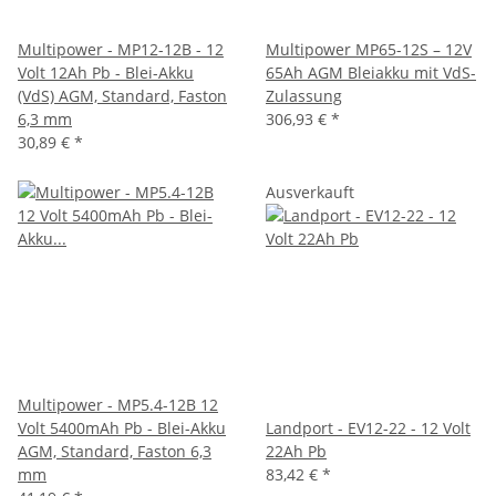
Multipower - MP12-12B - 12
Multipower MP65-12S – 12V
Volt 12Ah Pb - Blei-Akku
65Ah AGM Bleiakku mit VdS-
(VdS) AGM, Standard, Faston
Zulassung
6,3 mm
306,93 €
*
30,89 €
*
Ausverkauft
Multipower - MP5.4-12B 12
Volt 5400mAh Pb - Blei-Akku
Landport - EV12-22 - 12 Volt
AGM, Standard, Faston 6,3
22Ah Pb
mm
83,42 €
*