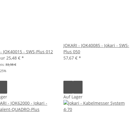
JOKARI - JOK40085 - Jokari - SWS-
i - JOK40015 - SWS-Plus 012
Plus 050
 nur
25,48 €
*
57,67 €
*
eis:
33,98 €
25%
ager
Auf Lager