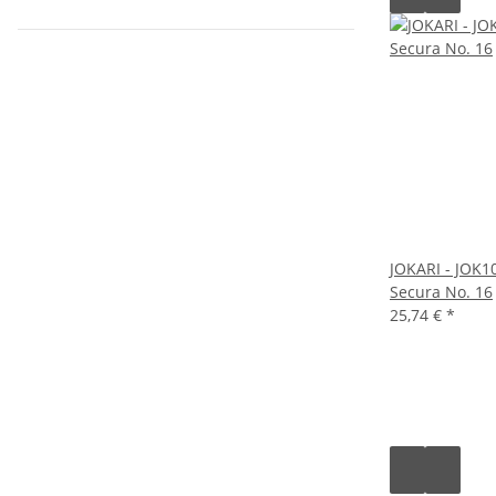
JOKARI - JOK10
Secura No. 16
25,74 €
*