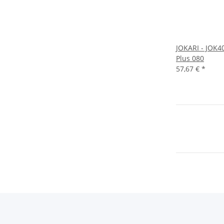
JOKARI - JOK40
Plus 080
57,67 €
*