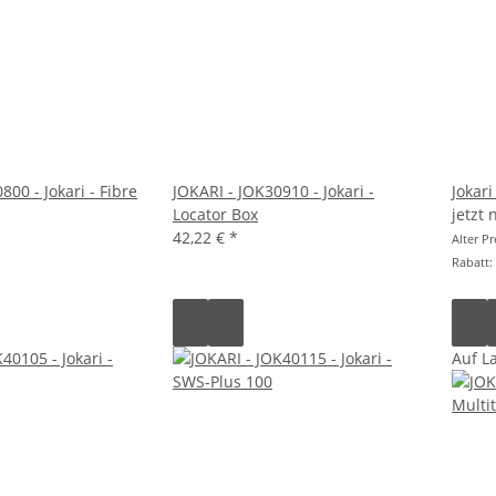
800 - Jokari - Fibre
JOKARI - JOK30910 - Jokari -
Jokar
Locator Box
jetzt
42,22 €
*
Alter Pr
Rabatt:
Auf L