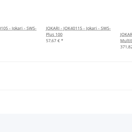
105 - Jokari - SWS-
JOKARI - JOK40115 - Jokari - SWS-
Plus 100
JOKARI
57,67 €
*
Multi
371,8