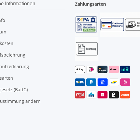
he Informationen
Zahlungsarten
nfo
sum
kosten
fsbelehrung
hutzerklärung
sarten
gesetz (BattG)
Zustimmung ändern