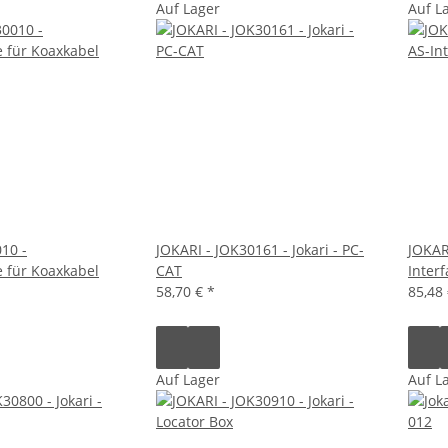
Auf Lager
Auf L
010 -
JOKARI - JOK30161 - Jokari - PC-
JOKARI
e für Koaxkabel
CAT
Interf
58,70 €
*
85,48
Auf Lager
Auf L