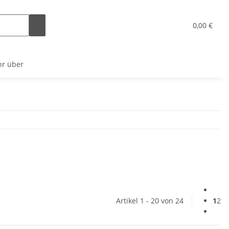
x
0,00 €
r über
Artikel 1 - 20 von 24
1
2