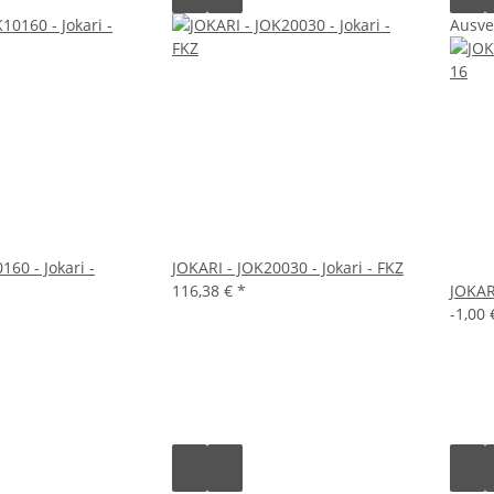
Ausve
160 - Jokari -
JOKARI - JOK20030 - Jokari - FKZ
116,38 €
*
JOKARI
-1,00