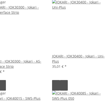
ager
JOKARI - JOK30400 - Jokari - Uni-
 - JOK30300 - Jokari - AS-
Plus
ace Strip
35,01 €
*
 €
*
ager