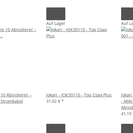
Auf Lager
Auf L
 10 Abisolierer –
Jokari - JOK30110 - Top Coax Plus
Jokar
& Stromkabel
31,92 €
*
- Mikr
Abiso
41,19