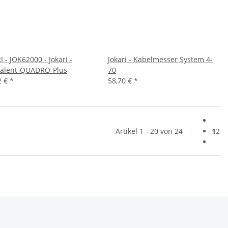
 - JOK62000 - Jokari -
Jokari - Kabelmesser System 4-
talent-QUADRO-Plus
70
2 €
*
58,70 €
*
Artikel 1 - 20 von 24
1
2